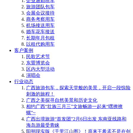
企业通勤班车
旅游团队包车
会展会议接待
商务考察用车
机场接送用车
婚车花车接送
长期年月包租
以租代购用车
客户案例
民歌艺术节
东盟博览会
区内大型活动
演唱会
行业动态
广西旅游包车，探索天堂般的美景，开启一段惊险
刺激的旅程！
广西之美探寻自然美景和历史文化
相约广西“壮族三月三”文旅畅游一起来“嘿撩撩
螺”~
广西出境旅游“首发团”2月6日出发 东南亚线路和
海岛游最受青睐
阳朔现实版《千里江山图》！原来王希孟不是在创