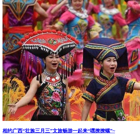
相约广西“壮族三月三”文旅畅游一起来“嘿撩撩螺”~