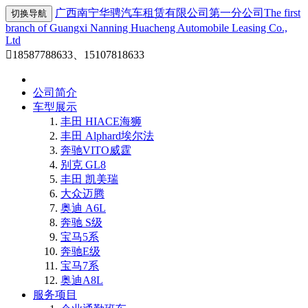
广西南宁华骋汽车租赁有限公司第一分公司
The first
切换导航
branch of Guangxi Nanning Huacheng Automobile Leasing Co.,
Ltd

18587788633、15107818633
公司简介
车型展示
丰田 HIACE海狮
丰田 Alphard埃尔法
奔驰VITO威霆
别克 GL8
丰田 凯美瑞
大众迈腾
奥迪 A6L
奔驰 S级
宝马5系
奔驰E级
宝马7系
奥迪A8L
服务项目