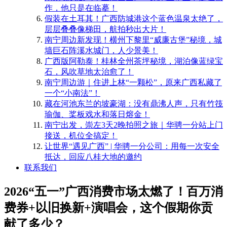
作，他只是在临摹！
​假装在土耳其！广西防城港这个蓝色温泉太绝了，
层层叠叠像梯田，航拍秒出大片！
南宁周边新发现！横州下黎里“威廉古堡”秘境，城
墙巨石阵溪水城门，人少景美！
​广西版阿勒泰！桂林全州茶坪秘境，湖泊像蓝绿宝
石，风吹草地太治愈了！
南宁周边游｜住进上林“一颗松”，原来广西私藏了
一个“小南法”！
藏在河池东兰的坡豪湖：没有鼎沸人声，只有竹筏
瑜伽、桨板戏水和落日熔金！
南宁出发，崇左3天2晚拍照之旅｜华骋一分站上门
接送，机位全搞定！
​让世界“遇见广西” | 华骋一分公司：用每一次安全
抵达，回应八桂大地的邀约
联系我们
2026“五一”广西消费市场太燃了！百万消
费券+以旧换新+演唱会，这个假期你贡
献了多少？