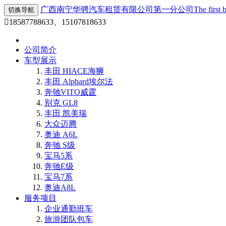
广西南宁华骋汽车租赁有限公司第一分公司
The first
切换导航

18587788633、15107818633
公司简介
车型展示
丰田 HIACE海狮
丰田 Alphard埃尔法
奔驰VITO威霆
别克 GL8
丰田 凯美瑞
大众迈腾
奥迪 A6L
奔驰 S级
宝马5系
奔驰E级
宝马7系
奥迪A8L
服务项目
企业通勤班车
旅游团队包车