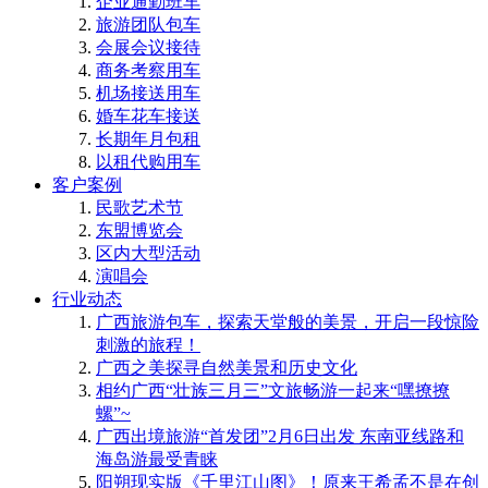
企业通勤班车
旅游团队包车
会展会议接待
商务考察用车
机场接送用车
婚车花车接送
长期年月包租
以租代购用车
客户案例
民歌艺术节
东盟博览会
区内大型活动
演唱会
行业动态
广西旅游包车，探索天堂般的美景，开启一段惊险
刺激的旅程！
广西之美探寻自然美景和历史文化
相约广西“壮族三月三”文旅畅游一起来“嘿撩撩
螺”~
广西出境旅游“首发团”2月6日出发 东南亚线路和
海岛游最受青睐
阳朔现实版《千里江山图》！原来王希孟不是在创