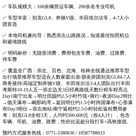
✅ 车队规模大：160余辆营运车辆、200余名专业司机
✅ 车型丰富：别克GL8、奔驰V级、丰田埃尔法等，4-7人小
团首选
✅ 本地司机兼向导：熟悉崇左山路路况，知道最佳拍照机位
和避堵路线
✅ 明码标价：无隐形消费，费用包含车费、油费、过路费、
停车费
✅ 覆盖全广西：崇左、百色、北海、桂林全线通达推荐车型
出行场景推荐车型适合人数家庭出游/朋友拼团别克GL84-7人
商务接待/高端定制奔驰V级、丰田埃尔法3-4人团队出行丰田
考斯特10-19人五一崇左边关3日经典路线天数行程车程亮点
Day1南宁出发→明仕田园约2.5小时竹筏+骑行+夜游Day2明仕
→德天瀑布→峒那屿湾→返回明仕约1.5小时跨国瀑布+心形瀑
布Day3明仕→崇左南站/南宁返程约2.5小时轻松返程费用参
考：别克GL8全程3天，人均约500-600元（按4人计），包含
车辆、司机、油费、路费，性价比远超分段打车+高铁接驳。
预约方式服务热线：0771-3380836 / 18587788633