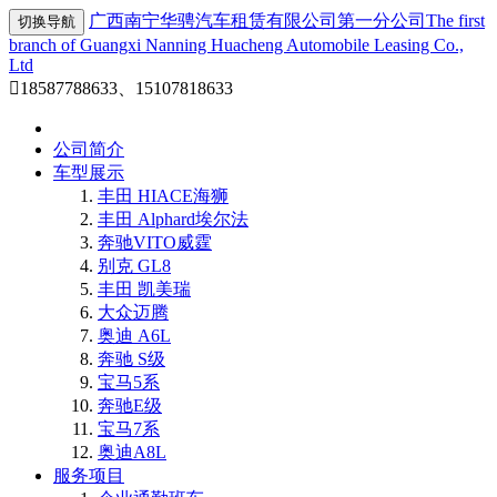
广西南宁华骋汽车租赁有限公司第一分公司
The first
切换导航
branch of Guangxi Nanning Huacheng Automobile Leasing Co.,
Ltd

18587788633、15107818633
公司简介
车型展示
丰田 HIACE海狮
丰田 Alphard埃尔法
奔驰VITO威霆
别克 GL8
丰田 凯美瑞
大众迈腾
奥迪 A6L
奔驰 S级
宝马5系
奔驰E级
宝马7系
奥迪A8L
服务项目