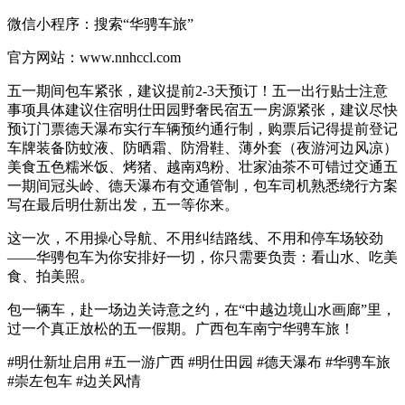
微信小程序：搜索“华骋车旅”
官方网站：www.nnhccl.com
五一期间包车紧张，建议提前2-3天预订！五一出行贴士注意
事项具体建议住宿明仕田园野奢民宿五一房源紧张，建议尽快
预订门票德天瀑布实行车辆预约通行制，购票后记得提前登记
车牌装备防蚊液、防晒霜、防滑鞋、薄外套（夜游河边风凉）
美食五色糯米饭、烤猪、越南鸡粉、壮家油茶不可错过交通五
一期间冠头岭、德天瀑布有交通管制，包车司机熟悉绕行方案
写在最后明仕新出发，五一等你来。
这一次，不用操心导航、不用纠结路线、不用和停车场较劲
——华骋包车为你安排好一切，你只需要负责：看山水、吃美
食、拍美照。
包一辆车，赴一场边关诗意之约，在“中越边境山水画廊”里，
过一个真正放松的五一假期。广西包车南宁华骋车旅！
#明仕新址启用 #五一游广西 #明仕田园 #德天瀑布 #华骋车旅
#崇左包车 #边关风情