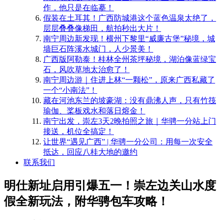
作，他只是在临摹！
​假装在土耳其！广西防城港这个蓝色温泉太绝了，
层层叠叠像梯田，航拍秒出大片！
南宁周边新发现！横州下黎里“威廉古堡”秘境，城
墙巨石阵溪水城门，人少景美！
​广西版阿勒泰！桂林全州茶坪秘境，湖泊像蓝绿宝
石，风吹草地太治愈了！
南宁周边游｜住进上林“一颗松”，原来广西私藏了
一个“小南法”！
藏在河池东兰的坡豪湖：没有鼎沸人声，只有竹筏
瑜伽、桨板戏水和落日熔金！
南宁出发，崇左3天2晚拍照之旅｜华骋一分站上门
接送，机位全搞定！
​让世界“遇见广西” | 华骋一分公司：用每一次安全
抵达，回应八桂大地的邀约
联系我们
明仕新址启用引爆五一！崇左边关山水度
假全新玩法，附华骋包车攻略！