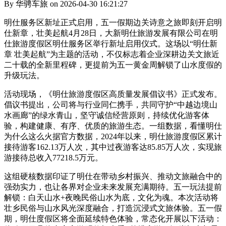
By 华骋车旅 on 2026-04-30 16:21:27
明仕服务区新址正式启用，五一假期边关诗意之旅即刻开启明
仕新章，壮美起航4月28日，大新明仕旅游发展有限公司在明
仕旅游度假区明仕服务区举行新址启用仪式。这场以“明仕新
章 壮美起航”为主题的活动，不仅标志着企业深耕边关文旅近
二十载的全新里程碑，更提前为五一黄金周解锁了山水度假的
升级玩法。
活动现场，《明仕旅游度假区高质量发展倡议书》正式发布。
倡议书提出，公司将与行业同仁携手，共同守护“中越边境山
水画廊”的绿水青山，坚守诚信经营原则，持续优化游客体
验，构建健康、有序、优质的旅游生态。一组数据，看懂明仕
为什么这么火据官方数据，2024年以来，明仕旅游度假区累计
接待游客162.13万人次，其中过夜游客达85.85万人次，实现旅
游接待总收入77218.5万元。
这组硬核数据印证了明仕在带动乡村振兴、推动文旅融合中的
强劲实力，也让各界对企业未来发展充满期待。五一玩法提前
解锁：白天山水+夜晚民俗山水为底，文化为魂。本次活动将
壮乡民俗与山水风光深度融合，打造沉浸式文旅体验。五一假
期，明仕度假区将全面延续特色体验，常态化开展以下活动：