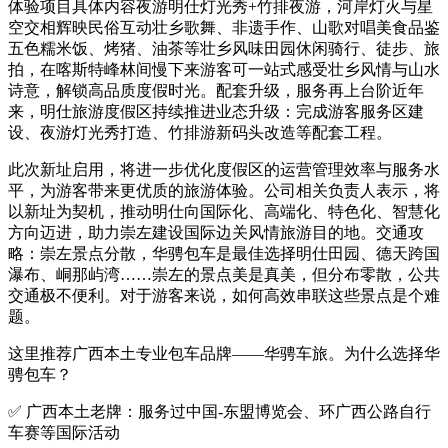
体验项目具体内容夜游明仕灯光秀+竹排夜游，河岸灯火与星
空交相辉映民俗互动壮乡歌舞、非遗手作、山歌对唱美食品鉴
五色糯米饭、烤猪、油茶等壮乡风味田园休闲骑行、徒步、旅
拍，在喀斯特峰林间慢下来游客可一站式感受壮乡风情与山水
诗意，解锁高品质度假时光。配套升级，服务再上台阶近年
来，明仕旅游度假区持续推进业态升级：完成游客服务区建
设、夜游灯光秀打造、竹排游新码头改造等配套工程。
此次新址启用，将进一步优化度假区的运营管理效率与服务水
平，为游客带来更优质的旅游体验。公司相关负责人表示，将
以新址为契机，推动明仕向国际化、高端化、特色化、智慧化
方向迈进，助力崇左建设国际边关风情旅游目的地。交通攻
略：崇左景点分散，华骋包车是最佳选择明仕田园、德天跨国
瀑布、峒那屿湾……崇左的景点美是真美，但分布零散，公共
交通极不便利。对于游客来说，如何高效串联这些景点是个难
题。
这里推荐广西本土专业包车品牌——华骋车旅。为什么选择华
骋包车？
✅ 广西本土老牌：服务过中国-东盟博览会、环广西公路自行
车赛等国际活动