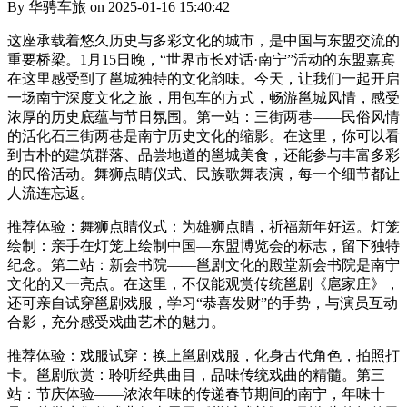
By 华骋车旅 on 2025-01-16 15:40:42
这座承载着悠久历史与多彩文化的城市，是中国与东盟交流的
重要桥梁。1月15日晚，“世界市长对话·南宁”活动的东盟嘉宾
在这里感受到了邕城独特的文化韵味。今天，让我们一起开启
一场南宁深度文化之旅，用包车的方式，畅游邕城风情，感受
浓厚的历史底蕴与节日氛围。第一站：三街两巷——民俗风情
的活化石三街两巷是南宁历史文化的缩影。在这里，你可以看
到古朴的建筑群落、品尝地道的邕城美食，还能参与丰富多彩
的民俗活动。舞狮点睛仪式、民族歌舞表演，每一个细节都让
人流连忘返。
推荐体验：舞狮点睛仪式：为雄狮点睛，祈福新年好运。灯笼
绘制：亲手在灯笼上绘制中国—东盟博览会的标志，留下独特
纪念。第二站：新会书院——邕剧文化的殿堂新会书院是南宁
文化的又一亮点。在这里，不仅能观赏传统邕剧《扈家庄》，
还可亲自试穿邕剧戏服，学习“恭喜发财”的手势，与演员互动
合影，充分感受戏曲艺术的魅力。
推荐体验：戏服试穿：换上邕剧戏服，化身古代角色，拍照打
卡。邕剧欣赏：聆听经典曲目，品味传统戏曲的精髓。第三
站：节庆体验——浓浓年味的传递春节期间的南宁，年味十