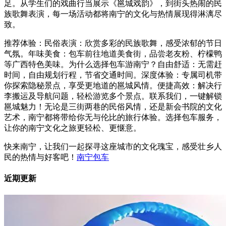
足。从学生们的戏曲行当展示《邕城戏韵》，到街头热闹的民
族歌舞表演，每一场活动都将南宁的文化与热情展现得淋漓尽
致。
推荐体验：民俗表演：欣赏多彩的民族歌舞，感受浓郁的节日
气氛。年味美食：包车前往地道美食街，品尝老友粉、柠檬鸭
等广西特色美味。为什么选择包车游南宁？自由舒适：无需赶
时间，自由规划行程，节省交通时间。深度体验：专属司机带
你探索隐秘景点，享受更地道的邕城风情。便捷高效：解决行
李搬运及导航问题，轻松游览多个景点。联系我们，一键解锁
邕城魅力！无论是三街两巷的民俗风情，还是新会书院的文化
艺术，南宁都将带给你无与伦比的旅行体验。选择包车服务，
让你的南宁文化之旅更轻松、更惬意。
快来南宁，让我们一起探寻这座城市的文化瑰宝，感受壮乡人
民的热情与好客吧！
南宁包车
近期更新