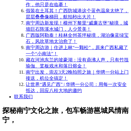
作，他只是在临摹！
​假装在土耳其！广西防城港这个蓝色温泉太绝了，
层层叠叠像梯田，航拍秒出大片！
南宁周边新发现！横州下黎里“威廉古堡”秘境，城
墙巨石阵溪水城门，人少景美！
​广西版阿勒泰！桂林全州茶坪秘境，湖泊像蓝绿宝
石，风吹草地太治愈了！
南宁周边游｜住进上林“一颗松”，原来广西私藏了
一个“小南法”！
藏在河池东兰的坡豪湖：没有鼎沸人声，只有竹筏
瑜伽、桨板戏水和落日熔金！
南宁出发，崇左3天2晚拍照之旅｜华骋一分站上门
接送，机位全搞定！
​让世界“遇见广西” | 华骋一分公司：用每一次安全
抵达，回应八桂大地的邀约
联系我们
探秘南宁文化之旅，包车畅游邕城风情南
宁，