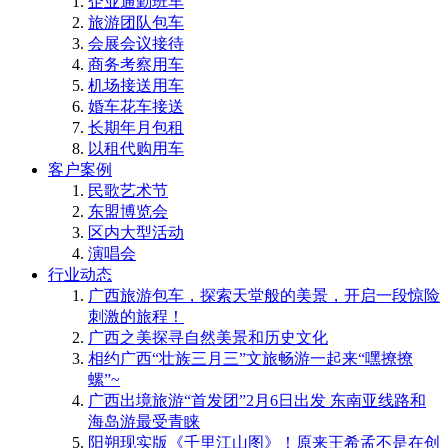
企业通勤班车
旅游团队包车
会展会议接待
商务考察用车
机场接送用车
婚车花车接送
长期年月包租
以租代购用车
客户案例
民歌艺术节
东盟博览会
区内大型活动
演唱会
行业动态
广西旅游包车，探索天堂般的美景，开启一段惊险
刺激的旅程！
广西之美探寻自然美景和历史文化
相约广西“壮族三月三”文旅畅游一起来“嘿撩撩
螺”~
广西出境旅游“首发团”2月6日出发 东南亚线路和
海岛游最受青睐
阳朔现实版《千里江山图》！原来王希孟不是在创