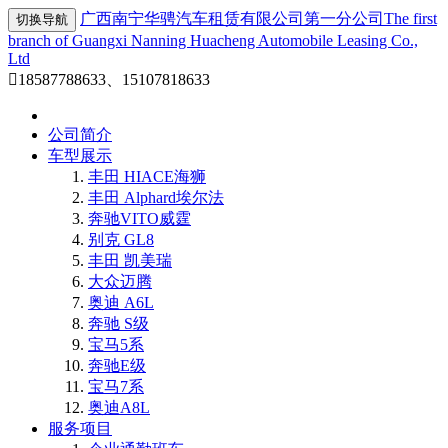
广西南宁华骋汽车租赁有限公司第一分公司
The first
切换导航
branch of Guangxi Nanning Huacheng Automobile Leasing Co.,
Ltd

18587788633、15107818633
公司简介
车型展示
丰田 HIACE海狮
丰田 Alphard埃尔法
奔驰VITO威霆
别克 GL8
丰田 凯美瑞
大众迈腾
奥迪 A6L
奔驰 S级
宝马5系
奔驰E级
宝马7系
奥迪A8L
服务项目